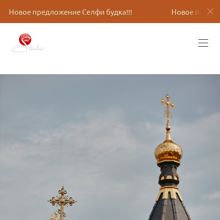
ие Селфи будка!!!
Новое предложение Селфи будка!